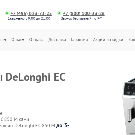
+7 (495) 023-73-25
+7 (800) 100-33-26
Ежедневно с 9:00 до 21:00
Звонок бесплатный по РФ
ны
О нас
Отзывы
Доставка
Гарантии
Акции и скидки
Зая
 DeLonghi EC
е
EC 850 M сами
до 3-
емашин DeLonghi EC 850 M