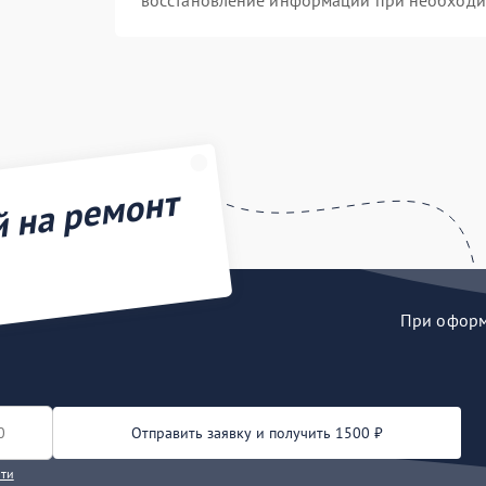
восстановление информации при необходи
й на ремонт
При оформл
Отправить заявку и получить 1500 ₽
сти