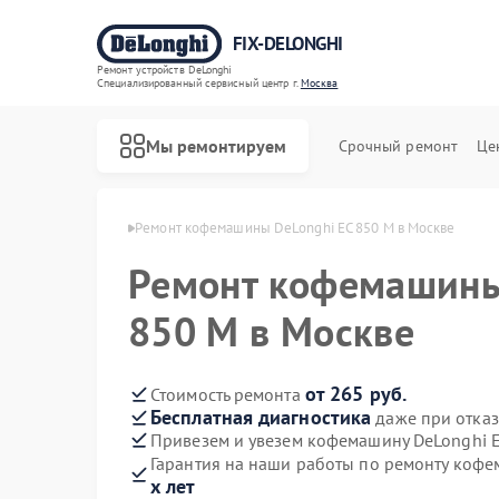
FIX-DELONGHI
Ремонт устройств DeLonghi
Специализированный cервисный центр г.
Москва
Мы ремонтируем
Срочный ремонт
Це
 DeLonghi в Москве
Ремонт кофемашины DeLonghi EC 850 M в Москве
Ремонт кофемашины
850 M в Москве
от 265 руб.
Стоимость ремонта
Бесплатная диагностика
даже при отказ
Привезем и увезем кофемашину DeLonghi 
Гарантия на наши работы по ремонту коф
х лет
Ремонт духовых шкафов DeLonghi
Ремонт варочных панелей DeLonghi
Ремонт гладильных систем DeLonghi
Ремонт кондиционеров DeLonghi
Ремонт микроволновых печей DeLonghi
Ремонт посудомоечных машин DeLonghi
Ремонт стиральных машин DeLonghi
Ремонт холодильников DeLonghi