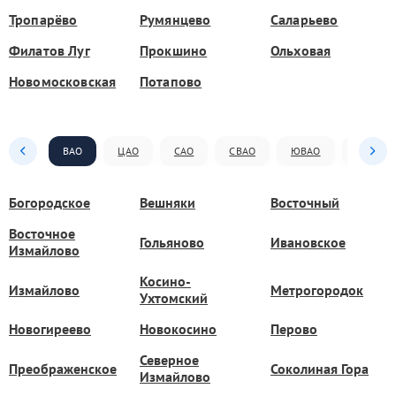
Тропарёво
Румянцево
Саларьево
Филатов Луг
Прокшино
Ольховая
Новомосковская
Потапово
ВАО
ЦАО
САО
СВАО
ЮВАО
ЮАО
Богородское
Вешняки
Восточный
Восточное
Гольяново
Ивановское
Измайлово
Косино-
Измайлово
Метрогородок
Ухтомский
Новогиреево
Новокосино
Перово
Северное
Преображенское
Соколиная Гора
Измайлово