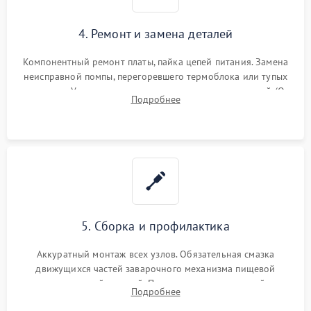
4. Ремонт и замена деталей
Компонентный ремонт платы, пайка цепей питания. Замена
неисправной помпы, перегоревшего термоблока или тупых
жерновов. Установка новых силиконовых уплотнителей (O-
Подробнее
ring) и тефлоновых трубок для надежного устранения
протечек.
5. Сборка и профилактика
Аккуратный монтаж всех узлов. Обязательная смазка
движущихся частей заварочного механизма пищевой
силиконовой смазкой. Проведение программной
Подробнее
декальцинации и очистки системы от кофейных масел.