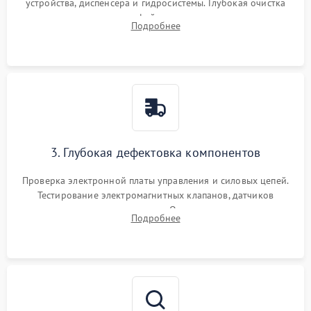
устройства, диспенсера и гидросистемы. Глубокая очистка
внутренних узлов от кофейных масел, жмыха и накипи.
Подробнее
Промывка дренажных каналов и фильтров с использованием
специализированной химии.
3. Глубокая дефектовка компонентов
Проверка электронной платы управления и силовых цепей.
Тестирование электромагнитных клапанов, датчиков
температуры и расходомера. Оценка степени износа
Подробнее
жерновов кофемолки, уплотнительных колец гидросистемы
и шестерней редуктора.