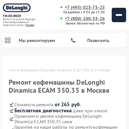
+7 (495) 023-73-25
Ежедневно с 9:00 до 21:00
FIX-DELONGHI
+7 (800) 100-33-26
Ремонт устройств DeLonghi
Специализированный
Звонок бесплатный по РФ
cервисный центр г.
Москва
Мы ремонтируем
Позвонить
ве
Ремонт кофемашины DeLonghi Dinamica ECAM 350.35 в Москве
Ремонт кофемашины DeLonghi
Dinamica ECAM 350.35 в Москве
от 265 руб.
Стоимость ремонта
Бесплатная диагностика
даже при отказе
Привезем и увезем кофемашину DeLonghi
Ремонт духовых шкафов DeLonghi
Ремонт варочных панелей DeLonghi
Ремонт кондиционеров DeLonghi
Ремонт посудомоечных машин DeLonghi
Ремонт холодильников DeLonghi
Ремонт гладильных систем DeLonghi
Ремонт микроволновых печей DeLonghi
Ремонт стиральных машин DeLonghi
Dinamica ECAM 350.35 сами
Гарантия на наши работы по ремонту кофемашин