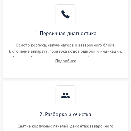
1. Первичная диагностика
Осмотр корпуса, капучинатора и заварочного блока.
Включение аппарата, проверка кодов ошибок и индикации.
Оценка работы помпы, термоблока и кофемолки на слух.
Подробнее
Измерение температуры и давления воды для выявления
локализации поломки.
2. Разборка и очистка
Снятие корпусных панелей, демонтаж заварочного