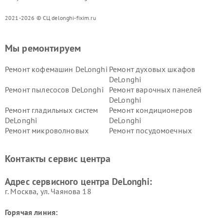
2021-2026 © СЦ delonghi-fixim.ru
Мы ремонтируем
Ремонт кофемашин DeLonghi
Ремонт духовых шкафов
DeLonghi
Ремонт пылесосов DeLonghi
Ремонт варочных панелей
DeLonghi
Ремонт гладильных систем
Ремонт кондиционеров
DeLonghi
DeLonghi
Ремонт микроволновых
Ремонт посудомоечных
печей DeLonghi
машин DeLonghi
Ремонт стиральных машин
Ремонт холодильников
Контакты сервис центра
DeLonghi
DeLonghi
Адрес сервисного центра DeLonghi:
г. Москва, ул. Чаянова 18
Горячая линия: