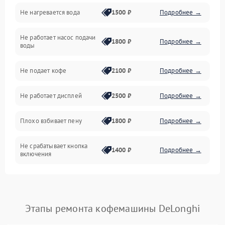
Не нагревается вода
1500 ₽
Подробнее →
Включение и работа
Не работает насос подачи
Проблемы с водой
1800 ₽
Подробнее →
воды
Проблемы с капучинатором и паром
Не подает кофе
2100 ₽
Подробнее →
Управление и электроника
Не работает дисплей
2500 ₽
Подробнее →
Программное обеспечение
Плохо взбивает пену
1800 ₽
Подробнее →
Не срабатывает кнопка
1400 ₽
Подробнее →
включения
Запах гари при работе
1800 ₽
Подробнее →
Постоянные сбои в работе
1500 ₽
Подробнее →
Этапы ремонта кофемашины DeLonghi