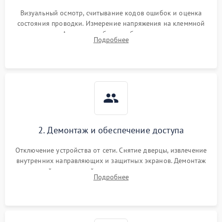
Визуальный осмотр, считывание кодов ошибок и оценка
состояния проводки. Измерение напряжения на клеммной
колодке. Анализ жалоб на проблемы с нагревом,
Подробнее
конвекцией, панелью управления или блокировкой дверцы.
2. Демонтаж и обеспечение доступа
Отключение устройства от сети. Снятие дверцы, извлечение
внутренних направляющих и защитных экранов. Демонтаж
задней или верхней панели для прямого доступа к
Подробнее
нагревательным элементам, плате и вентиляторам.