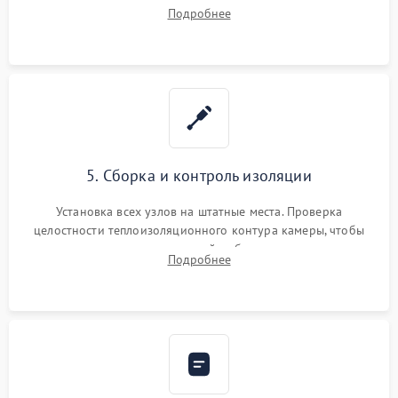
ремонт электронного модуля управления, замена
Подробнее
выгоревших реле, восстановление контактов и замена
уплотнителя.
5. Сборка и контроль изоляции
Установка всех узлов на штатные места. Проверка
целостности теплоизоляционного контура камеры, чтобы
исключить перегрев кухонной мебели и потерю тепла.
Подробнее
Надежная фиксация клемм и сборка корпуса шкафа.