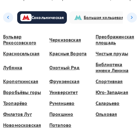
Сокольническая
Большая кольцевая
Бульвар
Преображенская
Черкизовская
Рокоссовского
площадь
Красносельская
Красные Ворота
Чистые пруды
Библиотека
Лубянка
Охотный Ряд
имени Ленина
Кропоткинская
Фрунзенская
Спортивная
Воробьёвы горы
Университет
Юго-Западная
Тропарёво
Румянцево
Саларьево
Филатов Луг
Прокшино
Ольховая
Новомосковская
Потапово