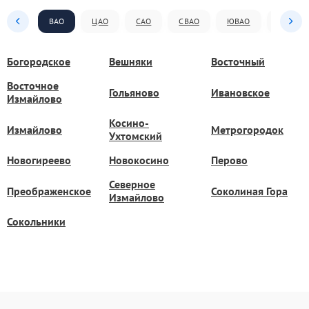
ВАО
ЦАО
САО
СВАО
ЮВАО
ЮАО
Богородское
Вешняки
Восточный
Восточное
Гольяново
Ивановское
Измайлово
Косино-
Измайлово
Метрогородок
Ухтомский
Новогиреево
Новокосино
Перово
Северное
Преображенское
Соколиная Гора
Измайлово
Сокольники