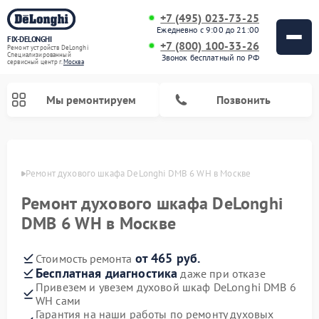
+7 (495) 023-73-25
Ежедневно с 9:00 до 21:00
FIX-DELONGHI
+7 (800) 100-33-26
Ремонт устройств DeLonghi
Специализированный
Звонок бесплатный по РФ
cервисный центр г.
Москва
Мы ремонтируем
Позвонить
оскве
Ремонт духового шкафа DeLonghi DMB 6 WH в Москве
Ремонт духового шкафа DeLonghi
DMB 6 WH в Москве
от 465 руб.
Стоимость ремонта
Бесплатная диагностика
даже при отказе
Привезем и увезем духовой шкаф DeLonghi DMB 6
Ремонт варочных панелей DeLonghi
Ремонт кондиционеров DeLonghi
Ремонт посудомоечных машин DeLonghi
Ремонт холодильников DeLonghi
Ремонт гладильных систем DeLonghi
Ремонт микроволновых печей DeLonghi
Ремонт стиральных машин DeLonghi
WH сами
Гарантия на наши работы по ремонту духовых