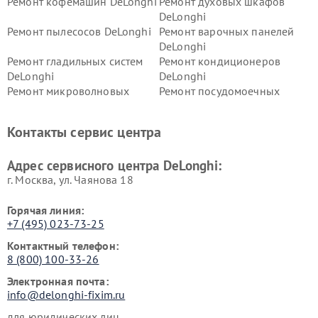
Ремонт кофемашин DeLonghi
Ремонт духовых шкафов
DeLonghi
Ремонт пылесосов DeLonghi
Ремонт варочных панелей
DeLonghi
Ремонт гладильных систем
Ремонт кондиционеров
DeLonghi
DeLonghi
Ремонт микроволновых
Ремонт посудомоечных
печей DeLonghi
машин DeLonghi
Ремонт стиральных машин
Ремонт холодильников
Контакты сервис центра
DeLonghi
DeLonghi
Адрес сервисного центра DeLonghi:
г. Москва, ул. Чаянова 18
Горячая линия:
+7 (495) 023-73-25
Контактный телефон:
8 (800) 100-33-26
Электронная почта:
info@delonghi-fixim.ru
для юридических лиц