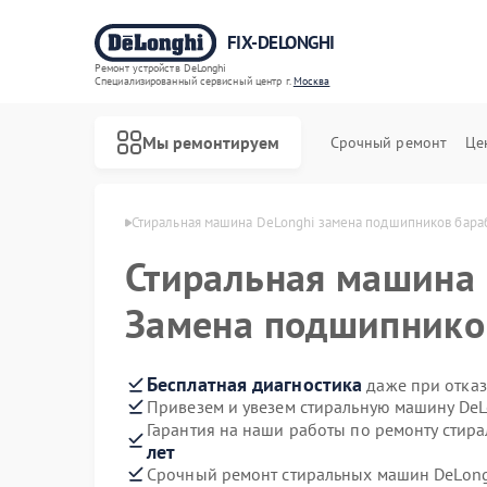
FIX-DELONGHI
Ремонт устройств DeLonghi
Специализированный cервисный центр г.
Москва
Мы ремонтируем
Срочный ремонт
Це
 DeLonghi в Москве
Стиральная машина DeLonghi замена подшипников бара
Стиральная машина
Замена подшипнико
Бесплатная диагностика
даже при отказ
Привезем и увезем стиральную машину DeL
Гарантия на наши работы по ремонту стир
лет
Срочный ремонт стиральных машин DeLongh
Ремонт духовых шкафов DeLonghi
Ремонт варочных панелей DeLonghi
Ремонт гладильных систем DeLonghi
Ремонт кондиционеров DeLonghi
Ремонт микроволновых печей DeLonghi
Ремонт посудомоечных машин DeLonghi
Ремонт холодильников DeLonghi