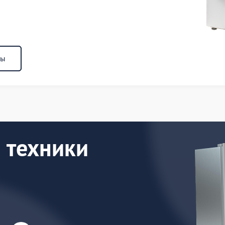
ны
 техники