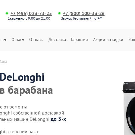
+7 (495) 023-73-25
+7 (800) 100-33-26
Ежедневно с 9:00 до 21:00
Звонок бесплатный по РФ
ны
О нас
Отзывы
Доставка
Гарантии
Акции и скидки
Зая
бана
DeLonghi
в барабана
е от ремонта
onghi собственной доставкой
до 3-х
альных машин DeLonghi
i в течении часа