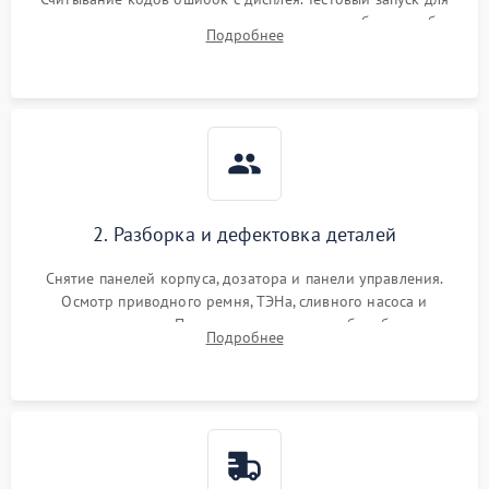
выявления посторонних шумов, протечек или сбоев в работе
Подробнее
электронного модуля управления.
2. Разборка и дефектовка деталей
Снятие панелей корпуса, дозатора и панели управления.
Осмотр приводного ремня, ТЭНа, сливного насоса и
амортизаторов. Проверка подшипников барабана и
Подробнее
крестовины на износ, а манжеты люка на разрывы.