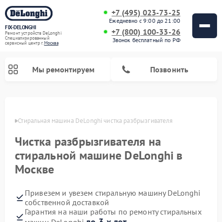
+7 (495) 023-73-25
Ежедневно с 9:00 до 21:00
FIX-DELONGHI
+7 (800) 100-33-26
Ремонт устройств DeLonghi
Специализированный
Звонок бесплатный по РФ
cервисный центр г.
Москва
Мы ремонтируем
Позвонить
оскве
Стиральная машина DeLonghi чистка разбрызгивателя
Чистка разбрызгивателя на
стиральной машине DeLonghi в
Москве
Привезем и увезем стиральную машину DeLonghi
собственной доставкой
Ремонт гладильных систем DeLonghi
Ремонт микроволновых печей DeLonghi
Ремонт холодильников DeLonghi
Ремонт духовых шкафов DeLonghi
Ремонт варочных панелей DeLonghi
Ремонт кондиционеров DeLonghi
Ремонт посудомоечных машин DeLonghi
Гарантия на наши работы по ремонту стиральных
до 3-х лет