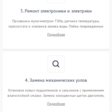
3. Ремонт электроники и электрики
Прозвонка мультиметром ТЭНа, датчика температуры,
прессостата и клапанов залива воды. Пайка поврежденных
дорожек или замена симисторов на плате управления.
Подробнее
Восстановление целостности проводки и контактов.
4. Замена механических узлов
Установка новых подшипников и сальников с применением
влагостойкой смазки. Замена изношенных щеток двигателя,
порванного ремня привода, неисправного сливного насоса
Подробнее
или поврежденной резиновой манжеты.