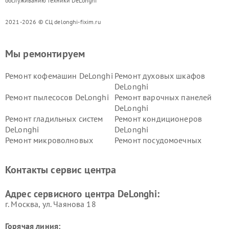
обслуживанию техники DeLonghi
2021-2026 © СЦ delonghi-fixim.ru
Мы ремонтируем
Ремонт кофемашин DeLonghi
Ремонт духовых шкафов
DeLonghi
Ремонт пылесосов DeLonghi
Ремонт варочных панелей
DeLonghi
Ремонт гладильных систем
Ремонт кондиционеров
DeLonghi
DeLonghi
Ремонт микроволновых
Ремонт посудомоечных
печей DeLonghi
машин DeLonghi
Ремонт стиральных машин
Ремонт холодильников
Контакты сервис центра
DeLonghi
DeLonghi
Адрес сервисного центра DeLonghi:
г. Москва, ул. Чаянова 18
Горячая линия: