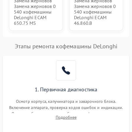
Замена жерновов
Замена жерновов
Замена жерновов 0
Замена жерновов 0
540 кофемашины
540 кофемашины
DeLonghi ECAM
DeLonghi ECAM
650.75 MS
46.860.B
Этапы ремонта кофемашины DeLonghi
1. Первичная диагностика
Осмотр корпуса, капучинатора и заварочного блока.
Включение аппарата, проверка кодов ошибок и индикации.
Оценка работы помпы, термоблока и кофемолки на слух.
Подробнее
Измерение температуры и давления воды для выявления
локализации поломки.