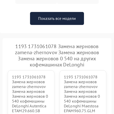
Показать все модели
1193 1731061078 Замена жерновов
zamena-zhernovov Замена жерновов
Замена жерновов 0 540 на других
кофемашинах DeLonghi
1193 1731061078
1193 1731061078
Замена жерновов
Замена жерновов
zamena-zhernovov
zamena-zhernovov
Замена жерновов
Замена жерновов
Замена жерновов 0
Замена жерновов 0
540 кофемашины
540 кофемашины
DeLonghi Autentica
DeLonghi Maestosa
ETAM29.660.SB
EPAM960.75.GLM