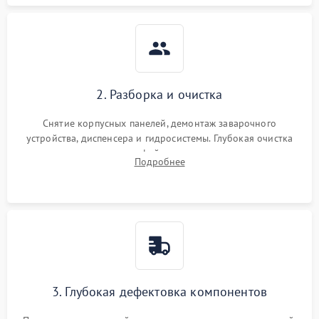
2. Разборка и очистка
Снятие корпусных панелей, демонтаж заварочного
устройства, диспенсера и гидросистемы. Глубокая очистка
внутренних узлов от кофейных масел, жмыха и накипи.
Подробнее
Промывка дренажных каналов и фильтров с использованием
специализированной химии.
3. Глубокая дефектовка компонентов