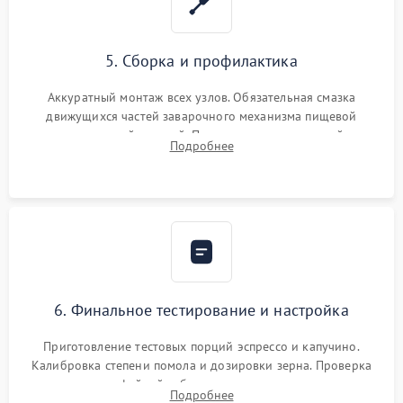
5. Сборка и профилактика
Аккуратный монтаж всех узлов. Обязательная смазка
движущихся частей заварочного механизма пищевой
силиконовой смазкой. Проведение программной
Подробнее
декальцинации и очистки системы от кофейных масел.
Надежная фиксация всех соединений.
6. Финальное тестирование и настройка
Приготовление тестовых порций эспрессо и капучино.
Калибровка степени помола и дозировки зерна. Проверка
плотности кофейной таблетки, температуры напитка и
Подробнее