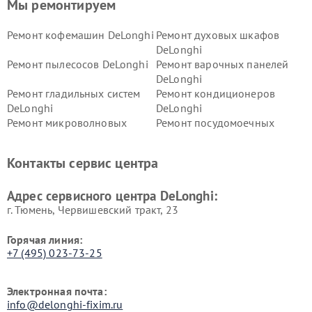
Мы ремонтируем
Ремонт кофемашин DeLonghi
Ремонт духовых шкафов
DeLonghi
Ремонт пылесосов DeLonghi
Ремонт варочных панелей
DeLonghi
Ремонт гладильных систем
Ремонт кондиционеров
DeLonghi
DeLonghi
Ремонт микроволновых
Ремонт посудомоечных
печей DeLonghi
машин DeLonghi
Ремонт стиральных машин
Ремонт холодильников
Контакты сервис центра
DeLonghi
DeLonghi
Адрес сервисного центра DeLonghi:
г. Тюмень, ​Червишевский тракт, 23
Горячая линия:
+7 (495) 023-73-25
Электронная почта:
info@delonghi-fixim.ru