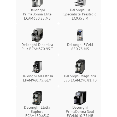
DeLonghi
DeLonghi La
PrimaDonna Elite
Specialista Prestigio
ECAM650.85.MS
EC9355.M
DeLonghi Dinamica
DeLonghi ECAM
Plus ECAM370.95.T
650.75 MS
DeLonghi Maestosa
DeLonghi Magnifica
EPAM960.75.GLM
Evo ECAM290.81.TB
DeLonghi Eletta
DeLonghi
Explore
PrimaDonna Soul
ECAM450.65.G
ECAM610.75.MB