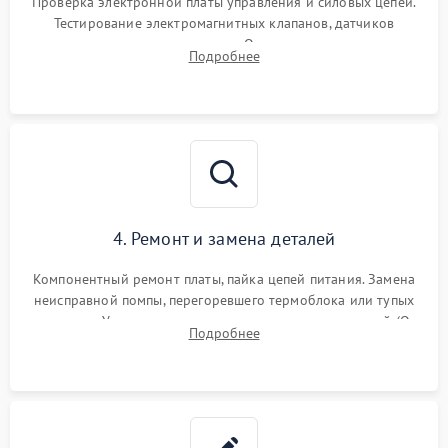
Проверка электронной платы управления и силовых цепей.
Тестирование электромагнитных клапанов, датчиков
температуры и расходомера. Оценка степени износа
Подробнее
жерновов кофемолки, уплотнительных колец гидросистемы
и шестерней редуктора.
4. Ремонт и замена деталей
Компонентный ремонт платы, пайка цепей питания. Замена
неисправной помпы, перегоревшего термоблока или тупых
жерновов. Установка новых силиконовых уплотнителей (O-
Подробнее
ring) и тефлоновых трубок для надежного устранения
протечек.