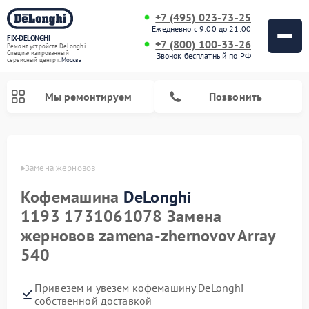
+7 (495) 023-73-25
Ежедневно с 9:00 до 21:00
FIX-DELONGHI
+7 (800) 100-33-26
Ремонт устройств DeLonghi
Специализированный
Звонок бесплатный по РФ
cервисный центр г.
Москва
Мы ремонтируем
Позвонить
onghi
Замена жерновов
Кофемашина
DeLonghi
1193 1731061078 Замена
жерновов zamena-zhernovov Array
540
Ремонт духовых шкафов DeLonghi
Ремонт варочных панелей DeLonghi
Ремонт кондиционеров DeLonghi
Ремонт посудомоечных машин DeLonghi
Ремонт холодильников DeLonghi
Ремонт гладильных систем DeLonghi
Ремонт микроволновых печей DeLonghi
Ремонт стиральных машин DeLonghi
Привезем и увезем кофемашину DeLonghi
собственной доставкой