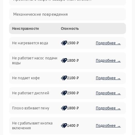
Механические повреждения
Неисправности
Стоимость
Прочие неисправности
Не нагревается вода
1500 ₽
Подробнее →
Включение и работа
Не работает насос подачи
Проблемы с водой
1800 ₽
Подробнее →
воды
Проблемы с капучинатором и паром
Не подает кофе
2100 ₽
Подробнее →
Управление и электроника
Не работает дисплей
2500 ₽
Подробнее →
Программное обеспечение
Плохо взбивает пену
1800 ₽
Подробнее →
Не срабатывает кнопка
1400 ₽
Подробнее →
включения