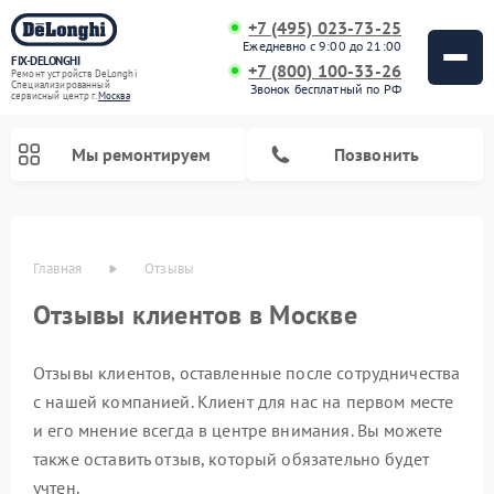
+7 (495) 023-73-25
Ежедневно с 9:00 до 21:00
FIX-DELONGHI
+7 (800) 100-33-26
Ремонт устройств DeLonghi
Специализированный
Звонок бесплатный по РФ
cервисный центр г.
Москва
Мы ремонтируем
Позвонить
Главная
Отзывы
Отзывы клиентов в Москве
Отзывы клиентов, оставленные после сотрудничества
с нашей компанией. Клиент для нас на первом месте
и его мнение всегда в центре внимания. Вы можете
Ремонт гладильных систем DeLonghi
Ремонт микроволновых печей DeLonghi
Ремонт стиральных машин DeLonghi
Ремонт духовых шкафов DeLonghi
Ремонт варочных панелей DeLonghi
Ремонт кондиционеров DeLonghi
Ремонт посудомоечных машин DeLonghi
Ремонт холодильников DeLonghi
также оставить отзыв, который обязательно будет
учтен.