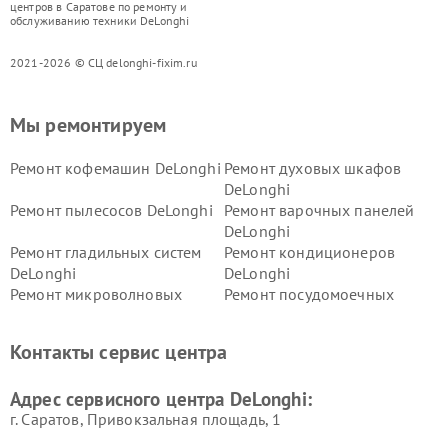
центров в Саратове по ремонту и
обслуживанию техники DeLonghi
2021-2026 © СЦ delonghi-fixim.ru
Мы ремонтируем
Ремонт кофемашин DeLonghi
Ремонт духовых шкафов
DeLonghi
Ремонт пылесосов DeLonghi
Ремонт варочных панелей
DeLonghi
Ремонт гладильных систем
Ремонт кондиционеров
DeLonghi
DeLonghi
Ремонт микроволновых
Ремонт посудомоечных
печей DeLonghi
машин DeLonghi
Ремонт стиральных машин
Ремонт холодильников
Контакты сервис центра
DeLonghi
DeLonghi
Адрес сервисного центра DeLonghi:
г. Саратов, Привокзальная площадь, 1