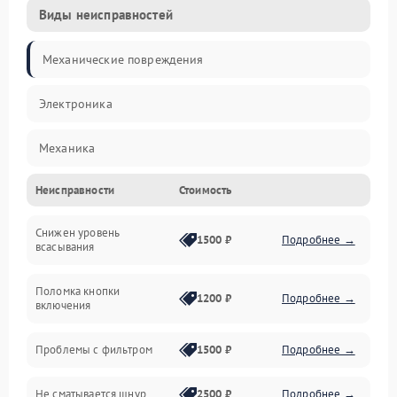
Виды неисправностей
Механические повреждения
Электроника
Механика
Неисправности
Стоимость
Электропитание
Снижен уровень
Всасывание
1500 ₽
Подробнее →
всасывания
Поломка кнопки
1200 ₽
Подробнее →
включения
Проблемы с фильтром
1500 ₽
Подробнее →
Не сматывается шнур
2500 ₽
Подробнее →