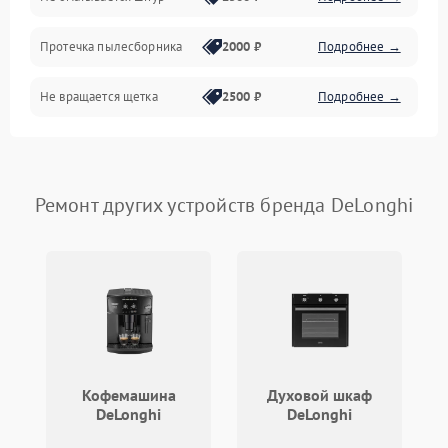
Протечка пылесборника
2000 ₽
Подробнее →
Не вращается щетка
2500 ₽
Подробнее →
Шум при работе
2500 ₽
Подробнее →
Поломка контейнера для
Ремонт других устройств бренда DeLonghi
1500 ₽
Подробнее →
пыли
Плохая уборка шерсти
2400 ₽
Подробнее →
или волос
Кофемашина
Духовой шкаф
DeLonghi
DeLonghi