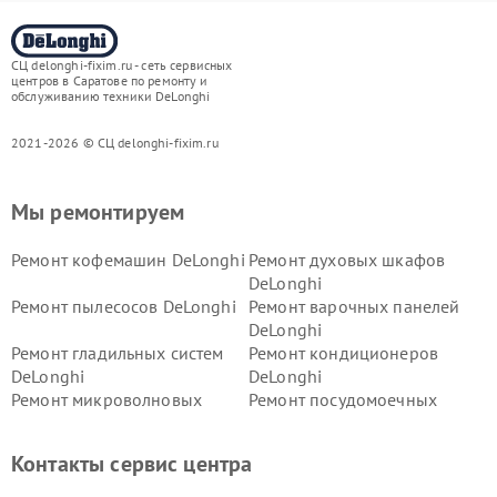
СЦ delonghi-fixim.ru - сеть сервисных
центров в Саратове по ремонту и
обслуживанию техники DeLonghi
2021-2026 © СЦ delonghi-fixim.ru
Мы ремонтируем
Ремонт кофемашин DeLonghi
Ремонт духовых шкафов
DeLonghi
Ремонт пылесосов DeLonghi
Ремонт варочных панелей
DeLonghi
Ремонт гладильных систем
Ремонт кондиционеров
DeLonghi
DeLonghi
Ремонт микроволновых
Ремонт посудомоечных
печей DeLonghi
машин DeLonghi
Ремонт стиральных машин
Ремонт холодильников
Контакты сервис центра
DeLonghi
DeLonghi