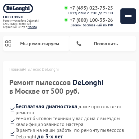
+7 (495) 023-73-25
Ежедневно с 9:00 до 21:00
FIX-DELONGHI
+7 (800) 100-33-26
Ремонт устройств DeLonghi
Специализированный
Звонок бесплатный по РФ
cервисный центр г.
Москва
Мы ремонтируем
Позвонить
Главная
Пылесос DeLonghi
Ремонт пылесосов
DeLonghi
в Москве от 500 руб.
Бесплатная диагностика
даже при отказе от
ремонта
Ремонт бытовой техники у вас дома с выездом
квалифицированного мастера
Ремонт варочных панелей DeLonghi
Ремонт кондиционеров DeLonghi
Ремонт посудомоечных машин DeLonghi
Ремонт холодильников DeLonghi
Ремонт духовых шкафов DeLonghi
Ремонт гладильных систем DeLonghi
Ремонт микроволновых печей DeLonghi
Ремонт стиральных машин DeLonghi
Гарантия на наши работы по ремонту пылесосов
до 3-х лет
DeLonghi