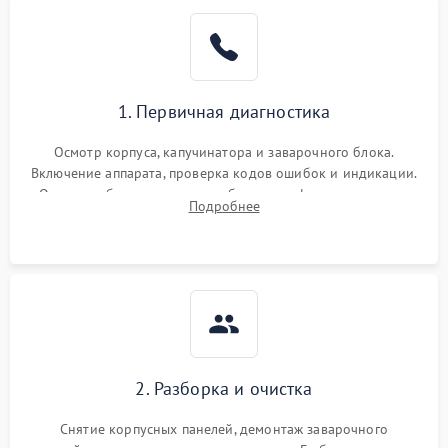
1. Первичная диагностика
Осмотр корпуса, капучинатора и заварочного блока.
Включение аппарата, проверка кодов ошибок и индикации.
Оценка работы помпы, термоблока и кофемолки на слух.
Подробнее
Измерение температуры и давления воды для выявления
локализации поломки.
2. Разборка и очистка
Снятие корпусных панелей, демонтаж заварочного