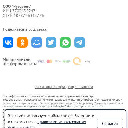
ООО "Русервис"
ИНН 7702633247
ОГРН 1077746335776
Поделиться в соц. сетях:
Мы принимаем
все формы оплаты
Политика конфиденциальности
Вся информация на сайте носит исключительно справочный характер.
Товарные знаки используются исключительно для описания устройств, в отношении которых
сервисные центры delonghi-fixim.ru предоставляют услуги по ремонту. Услуги оказываются в
неавторизованных сервисных центрах delonghi-fixim.ru, которые не связаны с
правообладателями товарных знаков или их официальными представителями.
Ремонт осуществляется для устройств, уже введенных в гражданский оборот в соответствии
Этот сайт использует файлы cookie. Вы можете
со статьей 1487 ГК РФ.
Использование товарных знаков не преследует цели индивидуализации услуг или введения
ознакомиться с
правилами использования
Согласен
потребителей в заблуждение, а служит для информирования о предоставляемых услугах по
ремонту техники указанных брендов.
файлов cookie