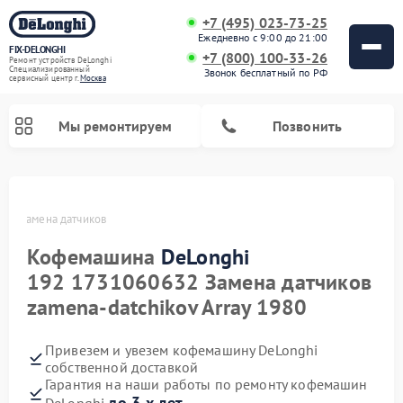
+7 (495) 023-73-25
Ежедневно с 9:00 до 21:00
FIX-DELONGHI
+7 (800) 100-33-26
Ремонт устройств DeLonghi
Специализированный
Звонок бесплатный по РФ
cервисный центр г.
Москва
Мы ремонтируем
Позвонить
ghi
Замена датчиков
Кофемашина
DeLonghi
192 1731060632 Замена датчиков
zamena-datchikov Array 1980
Привезем и увезем кофемашину DeLonghi
собственной доставкой
Ремонт духовых шкафов DeLonghi
Ремонт варочных панелей DeLonghi
Ремонт кондиционеров DeLonghi
Ремонт посудомоечных машин DeLonghi
Ремонт холодильников DeLonghi
Ремонт гладильных систем DeLonghi
Ремонт микроволновых печей DeLonghi
Ремонт стиральных машин DeLonghi
Гарантия на наши работы по ремонту кофемашин
до 3-х лет