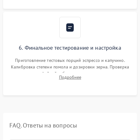
Надежная фиксация всех соединений.
6. Финальное тестирование и настройка
Приготовление тестовых порций эспрессо и капучино.
Калибровка степени помола и дозировки зерна. Проверка
плотности кофейной таблетки, температуры напитка и
Подробнее
качества молочной пены. Контроль отсутствия посторонних
шумов и протечек.
FAQ. Ответы на вопросы