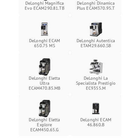
DeLonghi Magnifica
DeLonghi Dinamica
Evo ECAM290.81.TB
Plus ECAM370.95.T
DeLonghi ECAM
DeLonghi Autentica
650.75 MS
ETAM29.660.SB
DeLonghi Eletta
DeLonghi La
Ultra
Specialista Prestigio
ECAM470.85.MB
EC9355.M
DeLonghi Eletta
DeLonghi ECAM
Explore
46.860.B
ECAM450.65.G