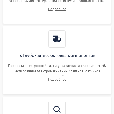
устройства, диспенсера и гидросистемы. Глубокая очистка
внутренних узлов от кофейных масел, жмыха и накипи.
Подробнее
Промывка дренажных каналов и фильтров с использованием
специализированной химии.
3. Глубокая дефектовка компонентов
Проверка электронной платы управления и силовых цепей.
Тестирование электромагнитных клапанов, датчиков
температуры и расходомера. Оценка степени износа
Подробнее
жерновов кофемолки, уплотнительных колец гидросистемы
и шестерней редуктора.