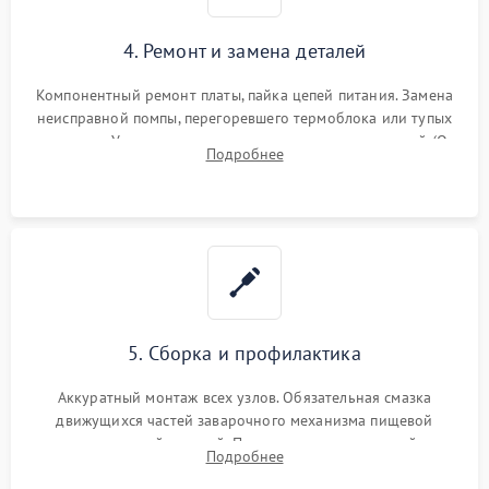
4. Ремонт и замена деталей
Компонентный ремонт платы, пайка цепей питания. Замена
неисправной помпы, перегоревшего термоблока или тупых
жерновов. Установка новых силиконовых уплотнителей (O-
Подробнее
ring) и тефлоновых трубок для надежного устранения
протечек.
5. Сборка и профилактика
Аккуратный монтаж всех узлов. Обязательная смазка
движущихся частей заварочного механизма пищевой
силиконовой смазкой. Проведение программной
Подробнее
декальцинации и очистки системы от кофейных масел.