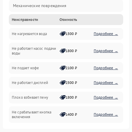
Механические повреждения
Неисправности
Стоимость
Прочие неисправности
Не нагревается вода
1500 ₽
Подробнее →
Включение и работа
Не работает насос подачи
Проблемы с водой
1800 ₽
Подробнее →
воды
Проблемы с капучинатором и паром
Не подает кофе
2100 ₽
Подробнее →
Управление и электроника
Не работает дисплей
2500 ₽
Подробнее →
Программное обеспечение
Плохо взбивает пену
1800 ₽
Подробнее →
Не срабатывает кнопка
1400 ₽
Подробнее →
включения
Запах гари при работе
1800 ₽
Подробнее →