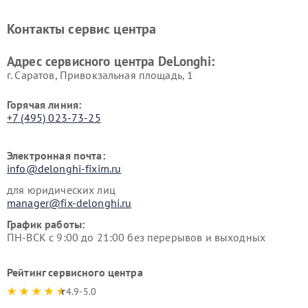
печей DeLonghi
машин DeLonghi
Ремонт стиральных машин
Ремонт холодильников
Контакты сервис центра
DeLonghi
DeLonghi
Адрес сервисного центра DeLonghi:
г. Саратов, Привокзальная площадь, 1
Горячая линия:
+7 (495) 023-73-25
Электронная почта:
info@delonghi-fixim.ru
для юридических лиц
manager@fix-delonghi.ru
График работы:
ПН-ВСК с 9:00 до 21:00 без перерывов и выходных
Рейтинг сервисного центра
4.9-5.0