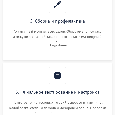
5. Сборка и профилактика
Аккуратный монтаж всех узлов. Обязательная смазка
движущихся частей заварочного механизма пищевой
силиконовой смазкой. Проведение программной
Подробнее
декальцинации и очистки системы от кофейных масел.
Надежная фиксация всех соединений.
6. Финальное тестирование и настройка
Приготовление тестовых порций эспрессо и капучино.
Калибровка степени помола и дозировки зерна. Проверка
плотности кофейной таблетки, температуры напитка и