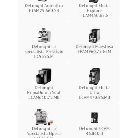
DeLonghi Autentica
DeLonghi Eletta
ETAM29.660.SB
Explore
ECAM450.65.G
DeLonghi La
DeLonghi Maestosa
Specialista Prestigio
EPAM960.75.GLM
EC9355.M
DeLonghi
DeLonghi Eletta
PrimaDonna Soul
Ultra
ECAM610.75.MB
ECAM470.85.MB
DeLonghi La
DeLonghi ECAM
Specialista Opera
46.860.B