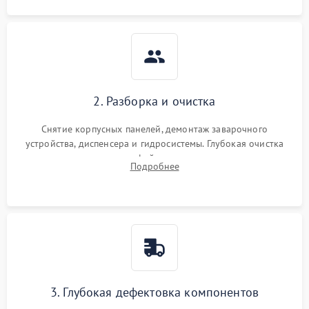
2. Разборка и очистка
Снятие корпусных панелей, демонтаж заварочного
устройства, диспенсера и гидросистемы. Глубокая очистка
внутренних узлов от кофейных масел, жмыха и накипи.
Подробнее
Промывка дренажных каналов и фильтров с использованием
специализированной химии.
3. Глубокая дефектовка компонентов