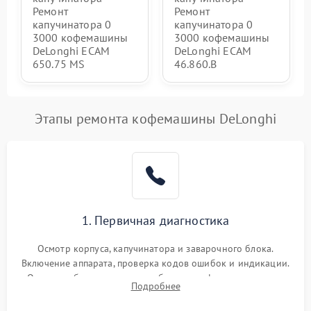
Ремонт
Ремонт
капучинатора 0
капучинатора 0
3000 кофемашины
3000 кофемашины
DeLonghi ECAM
DeLonghi ECAM
650.75 MS
46.860.B
Этапы ремонта кофемашины DeLonghi
1. Первичная диагностика
Осмотр корпуса, капучинатора и заварочного блока.
Включение аппарата, проверка кодов ошибок и индикации.
Оценка работы помпы, термоблока и кофемолки на слух.
Подробнее
Измерение температуры и давления воды для выявления
локализации поломки.