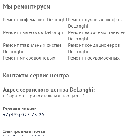
Мы ремонтируем
Ремонт кофемашин DeLonghi
Ремонт духовых шкафов
DeLonghi
Ремонт пылесосов DeLonghi
Ремонт варочных панелей
DeLonghi
Ремонт гладильных систем
Ремонт кондиционеров
DeLonghi
DeLonghi
Ремонт микроволновых
Ремонт посудомоечных
печей DeLonghi
машин DeLonghi
Ремонт стиральных машин
Ремонт холодильников
Контакты сервис центра
DeLonghi
DeLonghi
Адрес сервисного центра DeLonghi:
г. Саратов, Привокзальная площадь, 1
Горячая линия:
+7 (495) 023-73-25
Электронная почта: