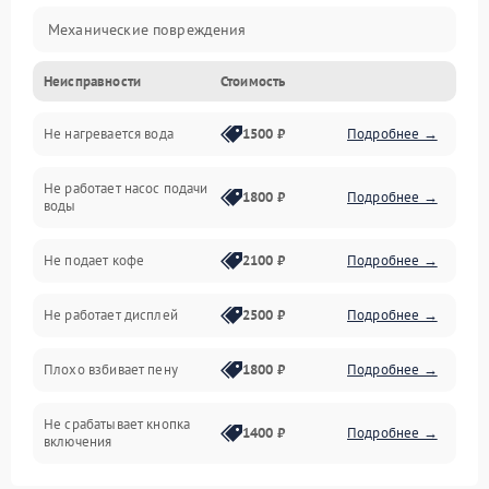
Механические повреждения
Неисправности
Стоимость
Прочие неисправности
Не нагревается вода
1500 ₽
Подробнее →
Включение и работа
Не работает насос подачи
Проблемы с водой
1800 ₽
Подробнее →
воды
Проблемы с капучинатором и паром
Не подает кофе
2100 ₽
Подробнее →
Управление и электроника
Не работает дисплей
2500 ₽
Подробнее →
Программное обеспечение
Плохо взбивает пену
1800 ₽
Подробнее →
Не срабатывает кнопка
1400 ₽
Подробнее →
включения