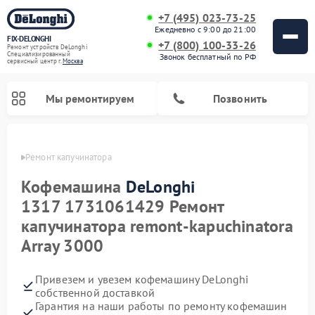
+7 (495) 023-73-25
Ежедневно с 9:00 до 21:00
FIX-DELONGHI
+7 (800) 100-33-26
Ремонт устройств DeLonghi
Специализированный
Звонок бесплатный по РФ
cервисный центр г.
Москва
Мы ремонтируем
Позвонить
onghi
Ремонт капучинатора
Кофемашина
DeLonghi
1317 1731061429 Ремонт
капучинатора remont-kapuchinatora
Array 3000
Привезем и увезем кофемашину DeLonghi
Ремонт духовых шкафов DeLonghi
Ремонт варочных панелей DeLonghi
Ремонт кондиционеров DeLonghi
Ремонт посудомоечных машин DeLonghi
Ремонт холодильников DeLonghi
Ремонт гладильных систем DeLonghi
Ремонт микроволновых печей DeLonghi
Ремонт стиральных машин DeLonghi
собственной доставкой
Гарантия на наши работы по ремонту кофемашин