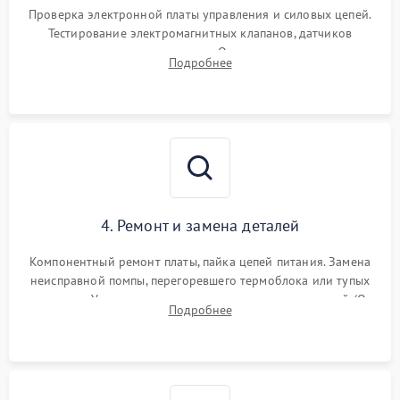
Проверка электронной платы управления и силовых цепей.
Тестирование электромагнитных клапанов, датчиков
температуры и расходомера. Оценка степени износа
Подробнее
жерновов кофемолки, уплотнительных колец гидросистемы
и шестерней редуктора.
4. Ремонт и замена деталей
Компонентный ремонт платы, пайка цепей питания. Замена
неисправной помпы, перегоревшего термоблока или тупых
жерновов. Установка новых силиконовых уплотнителей (O-
Подробнее
ring) и тефлоновых трубок для надежного устранения
протечек.