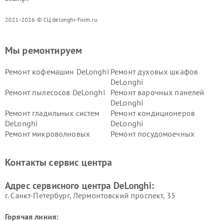
2021-2026 © СЦ delonghi-fixim.ru
Мы ремонтируем
Ремонт кофемашин DeLonghi
Ремонт духовых шкафов
DeLonghi
Ремонт пылесосов DeLonghi
Ремонт варочных панелей
DeLonghi
Ремонт гладильных систем
Ремонт кондиционеров
DeLonghi
DeLonghi
Ремонт микроволновых
Ремонт посудомоечных
печей DeLonghi
машин DeLonghi
Ремонт стиральных машин
Ремонт холодильников
Контакты сервис центра
DeLonghi
DeLonghi
Адрес сервисного центра DeLonghi:
г. Санкт-Петербург, Лермонтовский проспект, 35
Горячая линия: