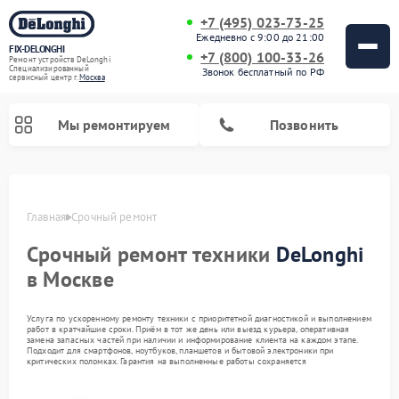
+7 (495) 023-73-25
Ежедневно с 9:00 до 21:00
FIX-DELONGHI
+7 (800) 100-33-26
Ремонт устройств DeLonghi
Специализированный
Звонок бесплатный по РФ
cервисный центр г.
Москва
Мы ремонтируем
Позвонить
Главная
Срочный ремонт
Срочный ремонт техники
DeLonghi
в Москве
Услуга по ускоренному ремонту техники с приоритетной диагностикой и выполнением
работ в кратчайшие сроки. Приём в тот же день или выезд курьера, оперативная
замена запасных частей при наличии и информирование клиента на каждом этапе.
Подходит для смартфонов, ноутбуков, планшетов и бытовой электроники при
критических поломках. Гарантия на выполненные работы сохраняется
Ремонт гладильных систем DeLonghi
Ремонт микроволновых печей DeLonghi
Ремонт стиральных машин DeLonghi
Ремонт духовых шкафов DeLonghi
Ремонт варочных панелей DeLonghi
Ремонт кондиционеров DeLonghi
Ремонт посудомоечных машин DeLonghi
Ремонт холодильников DeLonghi