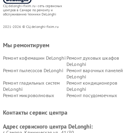
СЦ delonghi-fixim.ru - сеть сервисных
центров в Самаре по ремонту и
обслуживанию техники DeLonghi
2021-2026 © СЦ delonghi-fixim.ru
Мы ремонтируем
Ремонт кофемашин DeLonghi
Ремонт духовых шкафов
DeLonghi
Ремонт пылесосов DeLonghi
Ремонт варочных панелей
DeLonghi
Ремонт гладильных систем
Ремонт кондиционеров
DeLonghi
DeLonghi
Ремонт микроволновых
Ремонт посудомоечных
печей DeLonghi
машин DeLonghi
Ремонт стиральных машин
Ремонт холодильников
Контакты сервис центра
DeLonghi
DeLonghi
Адрес сервисного центра DeLonghi:
г. Самара, Клиническая ул., 41/30