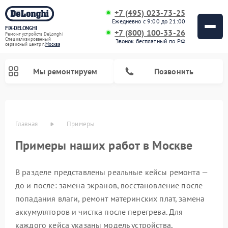
+7 (495) 023-73-25
Ежедневно с 9:00 до 21:00
FIX-DELONGHI
+7 (800) 100-33-26
Ремонт устройств DeLonghi
Специализированный
Звонок бесплатный по РФ
cервисный центр г.
Москва
Мы ремонтируем
Позвонить
Главная
Примеры
Примеры наших работ в Москве
В разделе представлены реальные кейсы ремонта —
до и после: замена экранов, восстановление после
попадания влаги, ремонт материнских плат, замена
Ремонт гладильных систем DeLonghi
Ремонт микроволновых печей DeLonghi
Ремонт стиральных машин DeLonghi
Ремонт духовых шкафов DeLonghi
Ремонт варочных панелей DeLonghi
Ремонт кондиционеров DeLonghi
Ремонт посудомоечных машин DeLonghi
Ремонт холодильников DeLonghi
аккумуляторов и чистка после перегрева. Для
каждого кейса указаны модель устройства,