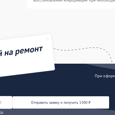
восстановление информации при необходи
й на ремонт
При оформл
Отправить заявку и получить 1500 ₽
сти