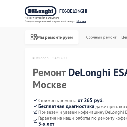
FIX-DELONGHI
Ремонт устройств DeLonghi
Специализированный cервисный центр г.
Москва
Мы ремонтируем
Срочный ремонт
Це
фемашина DeLonghi
DeLonghi ESAM 2600
Ремонт
DeLonghi E
Москве
от 265 руб.
Стоимость ремонта
Бесплатная диагностика
даже при отказ
Привезем и увезем кофемашину DeLonghi 
Гарантия на наши работы по ремонту коф
3-х лет
Ремонт духовых шкафов DeLonghi
Ремонт варочных панелей DeLonghi
Ремонт гладильных систем DeLonghi
Ремонт кондиционеров DeLonghi
Ремонт микроволновых печей DeLonghi
Ремонт посудомоечных машин DeLonghi
Ремонт стиральных машин DeLonghi
Ремонт холодильников DeLonghi