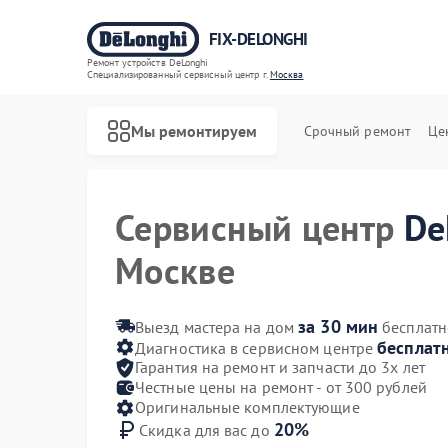
FIX-DELONGHI
Ремонт устройств DeLonghi
Специализированный cервисный центр г.
Москва
Мы ремонтируем
Срочный ремонт
Це
Сервисный центр
De
Москве
за 30 мин
Выезд мастера на дом
бесплатн
бесплат
Диагностика в сервисном центре
Гарантия на ремонт и запчасти до 3х лет
Честные цены на ремонт - от 300 рублей
Оригинальные комплектующие
20%
Скидка для вас до
Ремонт духовых шкафов DeLonghi
Ремонт варочных панелей DeLonghi
Ремонт гладильных систем DeLonghi
Ремонт кондиционеров DeLonghi
Ремонт микроволновых печей DeLonghi
Ремонт посудомоечных машин DeLonghi
Ремонт стиральных машин DeLonghi
Ремонт холодильников DeLonghi