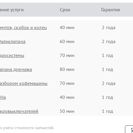
ние услуги
Срок
Гарантия
мутов, скобок и колец
40 мин
2 года
льтиклапана
60 мин
2 года
дросистемы
70 мин
1 год
лапана дренажа
80 мин
1 год
 разбором кофемашины
70 мин
2 года
ЭНа
40 мин
1 год
икровыключателей
50 мин
1 год
пучинатора
90 мин
1 год
 учета стоимости запчастей.