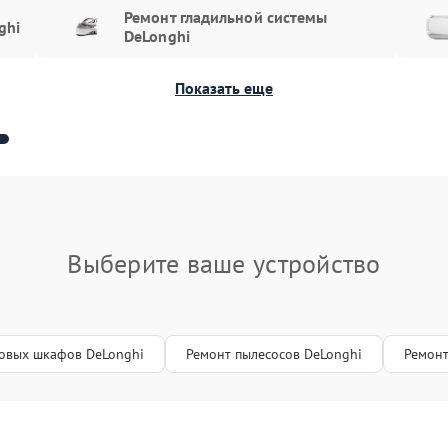
Ремонт гладильной системы
ghi
DeLonghi
пись на ремонт
Показать еще
айтесь в нашу компанию. Мы оперативно примем
им надежный результат. Наш сервисный центр
. Свяжитесь с нами по телефону: +7 (495) 023-73-25.
Выберите ваше устройство
овых шкафов DeLonghi
Ремонт пылесосов DeLonghi
Ремонт