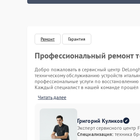
Замена б
Замена да
Замена п
Ремонт
Гарантия
Замена тр
Профессиональный ремонт т
Чистка др
Добро пожаловать в сервисный центр DeLongh
техническому обслуживанию устройств италья
Декальци
профессиональные услуги по восстановлению 
Каждый специалист в нашей команде прошёл 
квалификацией. Работаем с оригинальными к
Замена щё
Читать далее
Наиболее частые неисправно
Замена дв
Кофемашина не подаёт воду или не нагрева
Григорий Куликов
Замена п
Капучинатор работает нестабильно или не 
Эксперт сервисного центр F
Устройство выключается самопроизвольно
Специализация:
техника бр
Возникает ошибка на дисплее
Ремонт к