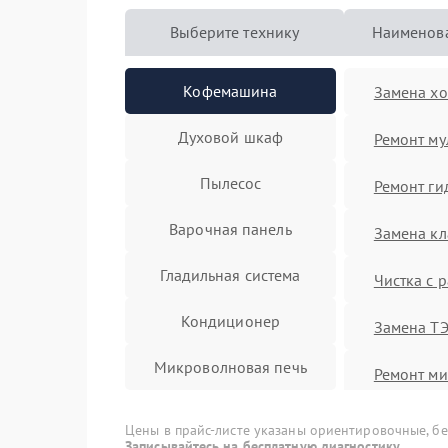
Выберите технику
Наименова
Кофемашина
Замена хо
Духовой шкаф
Ремонт му
Пылесос
Ремонт ги
Варочная панель
Замена к
Гладильная система
Чистка с
Кондиционер
Замена Т
Микроволновая печь
Ремонт м
Посудомоечная машина
Ремонт ка
Цены в прайс-листе указаны ориентировочные, без
Записывайтесь на бесплатную диагностику.