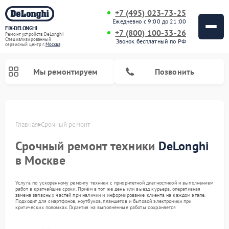
+7 (495) 023-73-25
Ежедневно с 9:00 до 21:00
FIX-DELONGHI
+7 (800) 100-33-26
Ремонт устройств DeLonghi
Специализированный
Звонок бесплатный по РФ
cервисный центр г.
Москва
Мы ремонтируем
Позвонить
Главная
Срочный ремонт
Срочный ремонт техники
DeLonghi
в Москве
Услуга по ускоренному ремонту техники с приоритетной диагностикой и выполнением
работ в кратчайшие сроки. Приём в тот же день или выезд курьера, оперативная
замена запасных частей при наличии и информирование клиента на каждом этапе.
Подходит для смартфонов, ноутбуков, планшетов и бытовой электроники при
критических поломках. Гарантия на выполненные работы сохраняется
Ремонт гладильных систем DeLonghi
Ремонт микроволновых печей DeLonghi
Ремонт стиральных машин DeLonghi
Ремонт духовых шкафов DeLonghi
Ремонт варочных панелей DeLonghi
Ремонт кондиционеров DeLonghi
Ремонт посудомоечных машин DeLonghi
Ремонт холодильников DeLonghi