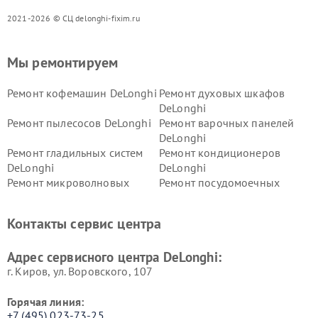
2021-2026 © СЦ delonghi-fixim.ru
Мы ремонтируем
Ремонт кофемашин DeLonghi
Ремонт духовых шкафов
DeLonghi
Ремонт пылесосов DeLonghi
Ремонт варочных панелей
DeLonghi
Ремонт гладильных систем
Ремонт кондиционеров
DeLonghi
DeLonghi
Ремонт микроволновых
Ремонт посудомоечных
печей DeLonghi
машин DeLonghi
Ремонт стиральных машин
Ремонт холодильников
Контакты сервис центра
DeLonghi
DeLonghi
Адрес сервисного центра DeLonghi:
г. Киров, ул. Воровского, 107
Горячая линия:
+7 (495) 023-73-25