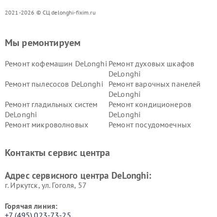
2021-2026 © СЦ delonghi-fixim.ru
Мы ремонтируем
Ремонт кофемашин DeLonghi
Ремонт духовых шкафов
DeLonghi
Ремонт пылесосов DeLonghi
Ремонт варочных панелей
DeLonghi
Ремонт гладильных систем
Ремонт кондиционеров
DeLonghi
DeLonghi
Ремонт микроволновых
Ремонт посудомоечных
печей DeLonghi
машин DeLonghi
Ремонт стиральных машин
Ремонт холодильников
Контакты сервис центра
DeLonghi
DeLonghi
Адрес сервисного центра DeLonghi:
г. Иркутск, ул. ​Гоголя, 57
Горячая линия:
+7 (495) 023-73-25