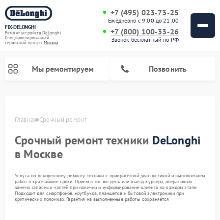
+7 (495) 023-73-25
Ежедневно с 9:00 до 21:00
FIX-DELONGHI
+7 (800) 100-33-26
Ремонт устройств DeLonghi
Специализированный
Звонок бесплатный по РФ
cервисный центр г.
Москва
Мы ремонтируем
Позвонить
Главная
Срочный ремонт
Срочный ремонт техники
DeLonghi
в Москве
Услуга по ускоренному ремонту техники с приоритетной диагностикой и выполнением
работ в кратчайшие сроки. Приём в тот же день или выезд курьера, оперативная
замена запасных частей при наличии и информирование клиента на каждом этапе.
Подходит для смартфонов, ноутбуков, планшетов и бытовой электроники при
критических поломках. Гарантия на выполненные работы сохраняется
Ремонт гладильных систем DeLonghi
Ремонт микроволновых печей DeLonghi
Ремонт стиральных машин DeLonghi
Ремонт духовых шкафов DeLonghi
Ремонт варочных панелей DeLonghi
Ремонт кондиционеров DeLonghi
Ремонт посудомоечных машин DeLonghi
Ремонт холодильников DeLonghi