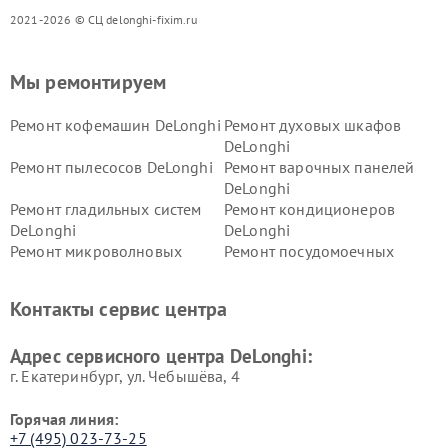
2021-2026 © СЦ delonghi-fixim.ru
Мы ремонтируем
Ремонт кофемашин DeLonghi
Ремонт духовых шкафов
DeLonghi
Ремонт пылесосов DeLonghi
Ремонт варочных панелей
DeLonghi
Ремонт гладильных систем
Ремонт кондиционеров
DeLonghi
DeLonghi
Ремонт микроволновых
Ремонт посудомоечных
печей DeLonghi
машин DeLonghi
Ремонт стиральных машин
Ремонт холодильников
Контакты сервис центра
DeLonghi
DeLonghi
Адрес сервисного центра DeLonghi:
г. Екатеринбург, ул. Чебышёва, 4
Горячая линия:
+7 (495) 023-73-25