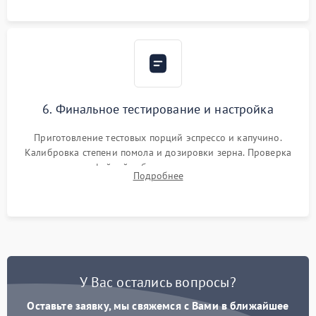
Надежная фиксация всех соединений.
6. Финальное тестирование и настройка
Приготовление тестовых порций эспрессо и капучино.
Калибровка степени помола и дозировки зерна. Проверка
плотности кофейной таблетки, температуры напитка и
Подробнее
качества молочной пены. Контроль отсутствия посторонних
шумов и протечек.
У Вас остались вопросы?
Оставьте заявку, мы свяжемся с Вами в ближайшее