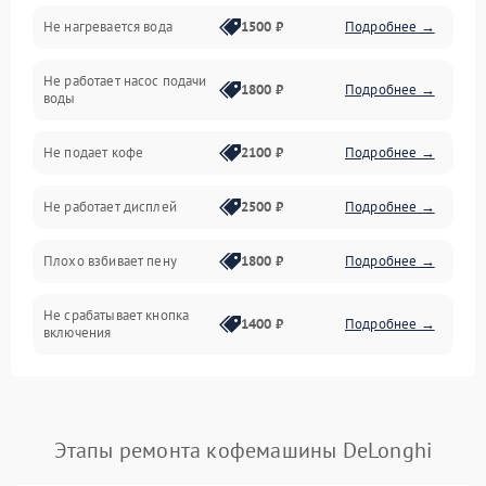
Не нагревается вода
1500 ₽
Подробнее →
Включение и работа
Не работает насос подачи
Проблемы с водой
1800 ₽
Подробнее →
воды
Проблемы с капучинатором и паром
Не подает кофе
2100 ₽
Подробнее →
Управление и электроника
Не работает дисплей
2500 ₽
Подробнее →
Программное обеспечение
Плохо взбивает пену
1800 ₽
Подробнее →
Не срабатывает кнопка
1400 ₽
Подробнее →
включения
Запах гари при работе
1800 ₽
Подробнее →
Постоянные сбои в работе
1500 ₽
Подробнее →
Этапы ремонта кофемашины DeLonghi