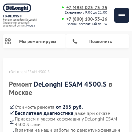
+7 (495) 023-73-25
Ежедневно с 9:00 до 21:00
FIX-DELONGHI
+7 (800) 100-33-26
Ремонт устройств DeLonghi
Специализированный
Звонок бесплатный по РФ
cервисный центр г.
Москва
Мы ремонтируем
Позвонить
onghi
DeLonghi ESAM 4500.S
Ремонт
DeLonghi ESAM 4500.S
в
Москве
от 265 руб.
Стоимость ремонта
Бесплатная диагностика
даже при отказе
Привезем и увезем кофемашину DeLonghi ESAM
Ремонт духовых шкафов DeLonghi
Ремонт варочных панелей DeLonghi
Ремонт кондиционеров DeLonghi
Ремонт посудомоечных машин DeLonghi
Ремонт холодильников DeLonghi
Ремонт гладильных систем DeLonghi
Ремонт микроволновых печей DeLonghi
Ремонт стиральных машин DeLonghi
4500.S сами
Гарантия на наши работы по ремонту кофемашин