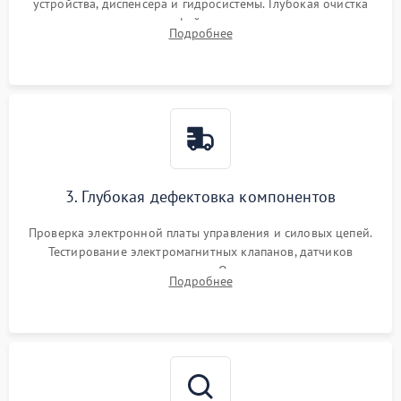
устройства, диспенсера и гидросистемы. Глубокая очистка
внутренних узлов от кофейных масел, жмыха и накипи.
Подробнее
Промывка дренажных каналов и фильтров с использованием
специализированной химии.
3. Глубокая дефектовка компонентов
Проверка электронной платы управления и силовых цепей.
Тестирование электромагнитных клапанов, датчиков
температуры и расходомера. Оценка степени износа
Подробнее
жерновов кофемолки, уплотнительных колец гидросистемы
и шестерней редуктора.