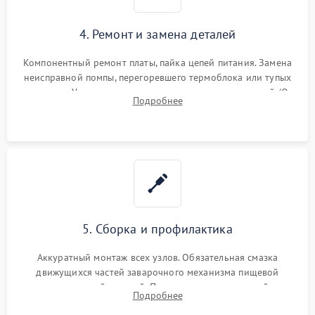
4. Ремонт и замена деталей
Компонентный ремонт платы, пайка цепей питания. Замена
неисправной помпы, перегоревшего термоблока или тупых
жерновов. Установка новых силиконовых уплотнителей (O-
Подробнее
ring) и тефлоновых трубок для надежного устранения
протечек.
5. Сборка и профилактика
Аккуратный монтаж всех узлов. Обязательная смазка
движущихся частей заварочного механизма пищевой
силиконовой смазкой. Проведение программной
Подробнее
декальцинации и очистки системы от кофейных масел.