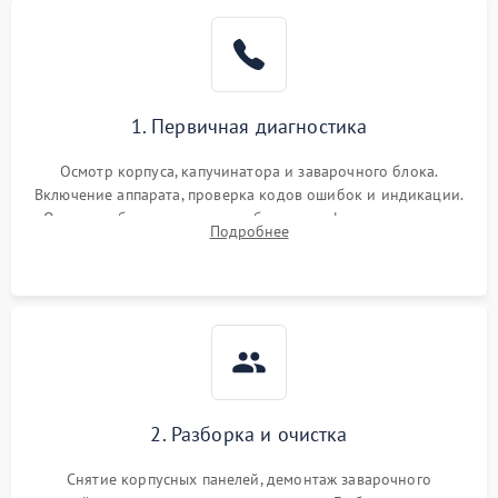
1. Первичная диагностика
Осмотр корпуса, капучинатора и заварочного блока.
Включение аппарата, проверка кодов ошибок и индикации.
Оценка работы помпы, термоблока и кофемолки на слух.
Подробнее
Измерение температуры и давления воды для выявления
локализации поломки.
2. Разборка и очистка
Снятие корпусных панелей, демонтаж заварочного