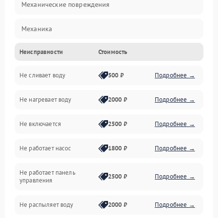
Механические повреждения
Механика
Неисправности
Стоимость
Управление
Не сливает воду
500 ₽
Подробнее →
Электропитание
Не нагревает воду
2000 ₽
Подробнее →
Датчики
Не включается
2500 ₽
Подробнее →
Нагрев
Не работает насос
1800 ₽
Подробнее →
Вода
Не работает панель
Гигиена
2500 ₽
Подробнее →
управления
Программное обеспечение
Не распыляет воду
2000 ₽
Подробнее →