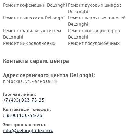
Ремонт кофемашин DeLonghi
Ремонт духовых шкафов
DeLonghi
Ремонт пылесосов DeLonghi
Ремонт варочных панелей
DeLonghi
Ремонт гладильных систем
Ремонт кондиционеров
DeLonghi
DeLonghi
Ремонт микроволновых
Ремонт посудомоечных
печей DeLonghi
машин DeLonghi
Ремонт стиральных машин
Ремонт холодильников
Контакты сервис центра
DeLonghi
DeLonghi
Адрес сервисного центра DeLonghi:
г. Москва, ул. Чаянова 18
Горячая линия:
+7 (495) 023-73-25
Контактный телефон:
8 (800) 100-33-26
Электронная почта:
info@delonghi-fixim.ru