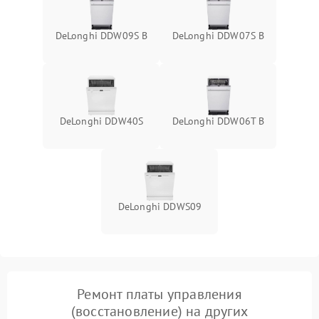
DeLonghi DDW09S B
DeLonghi DDW07S B
DeLonghi DDW40S
DeLonghi DDW06T B
DeLonghi DDWS09
Ремонт платы управления
(восстановление) на других