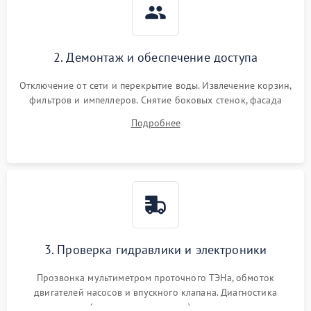
2. Демонтаж и обеспечение доступа
Отключение от сети и перекрытие воды. Извлечение корзин,
фильтров и импеллеров. Снятие боковых стенок, фасада
дверцы или нижнего поддона для прямого доступа к
Подробнее
циркуляционному насосу, ТЭНу и сливной помпе.
3. Проверка гидравлики и электроники
Прозвонка мультиметром проточного ТЭНа, обмоток
двигателей насосов и впускного клапана. Диагностика
прессостата (датчика уровня воды), датчика мутности,