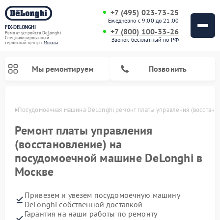
+7 (495) 023-73-25
Ежедневно с 9:00 до 21:00
FIX-DELONGHI
+7 (800) 100-33-26
Ремонт устройств DeLonghi
Специализированный
Звонок бесплатный по РФ
cервисный центр г.
Москва
Мы ремонтируем
Позвонить
оскве
Посудомоечная машина DeLonghi ремонт платы управления (восстано
Ремонт платы управления
(восстановление) на
посудомоечной машине DeLonghi в
Москве
Привезем и увезем посудомоечную машину
Ремонт гладильных систем DeLonghi
Ремонт микроволновых печей DeLonghi
Ремонт холодильников DeLonghi
Ремонт духовых шкафов DeLonghi
Ремонт варочных панелей DeLonghi
Ремонт кондиционеров DeLonghi
Ремонт стиральных машин DeLonghi
DeLonghi собственной доставкой
Гарантия на наши работы по ремонту