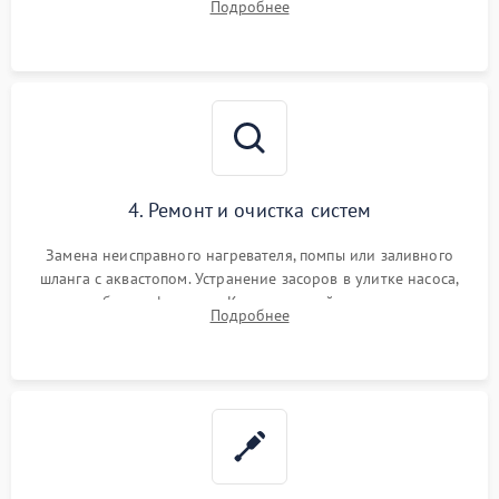
Подробнее
концевика дверцы и электронного модуля управления.
4. Ремонт и очистка систем
Замена неисправного нагревателя, помпы или заливного
шланга с аквастопом. Устранение засоров в улитке насоса,
патрубках и фильтрах. Компонентный ремонт платы
Подробнее
управления, восстановление поврежденной проводки.