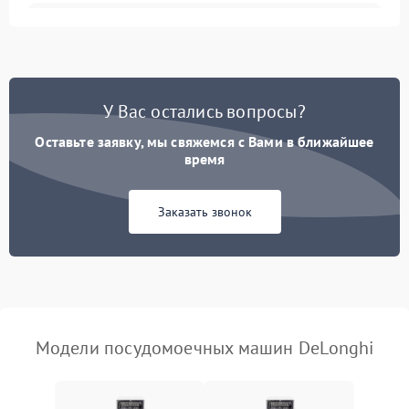
Не запускается цикл
1800 ₽
Подробнее →
стирки
Проблемы с набором
1800 ₽
Подробнее →
воды
У Вас остались вопросы?
Оставьте заявку, мы свяжемся с Вами в ближайшее
Не работает сушилка
2100 ₽
Подробнее →
время
Сбои в работе таймера
1700 ₽
Подробнее →
Заказать звонок
Проблемы с
2100 ₽
Подробнее →
циркуляционным насосом
Модели посудомоечных машин DeLonghi