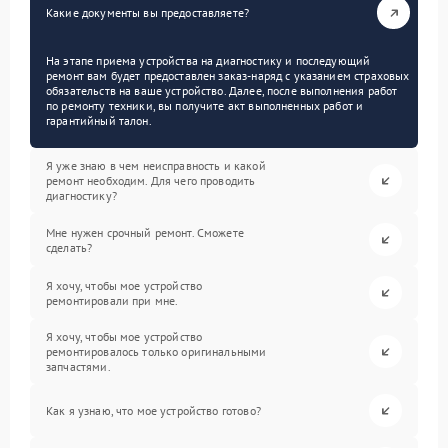
Какие документы вы предоставляете?
На этапе приема устройства на диагностику и последующий
ремонт вам будет предоставлен заказ-наряд с указанием страховых
обязательств на ваше устройство. Далее, после выполнения работ
по ремонту техники, вы получите акт выполненных работ и
гарантийный талон.
Я уже знаю в чем неисправность и какой
ремонт необходим. Для чего проводить
диагностику?
Мне нужен срочный ремонт. Сможете
сделать?
Я хочу, чтобы мое устройство
ремонтировали при мне.
Я хочу, чтобы мое устройство
ремонтировалось только оригинальными
запчастями.
Как я узнаю, что мое устройство готово?