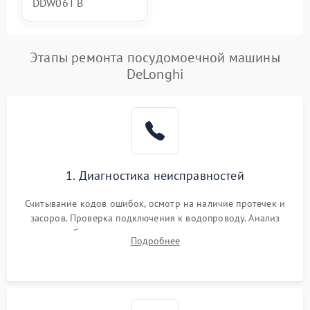
DDW06T B
Этапы ремонта посудомоечной машины
DeLonghi
1. Диагностика неисправностей
Считывание кодов ошибок, осмотр на наличие протечек и
засоров. Проверка подключения к водопроводу. Анализ
жалоб на отсутствие слива, нагрева, вращения
Подробнее
разбрызгивателей или срабатывание системы защиты
аквастоп.