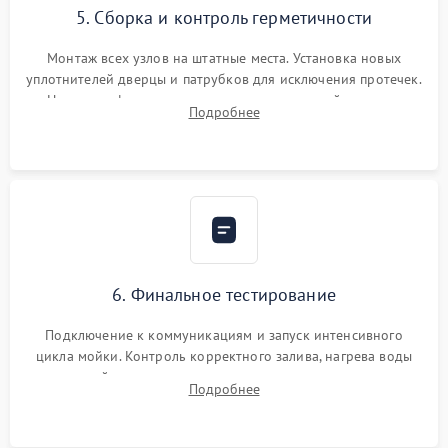
5. Сборка и контроль герметичности
Монтаж всех узлов на штатные места. Установка новых
уплотнителей дверцы и патрубков для исключения протечек.
Надежная фиксация хомутов гидравлической системы,
Подробнее
сборка корпуса и установка датчика поплавка.
6. Финальное тестирование
Подключение к коммуникациям и запуск интенсивного
цикла мойки. Контроль корректного залива, нагрева воды
до нужной температуры, отсутствия посторонних шумов,
Подробнее
штатного слива и абсолютной сухости в поддоне.