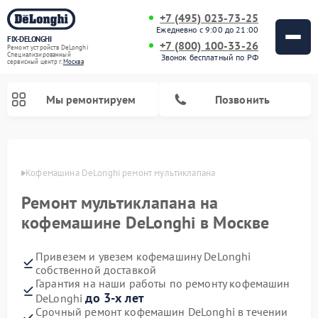
+7 (495) 023-73-25
Ежедневно с 9:00 до 21:00
FIX-DELONGHI
+7 (800) 100-33-26
Ремонт устройств DeLonghi
Специализированный
Звонок бесплатный по РФ
cервисный центр г.
Москва
Мы ремонтируем
Позвонить
оскве
Кофемашина DeLonghi ремонт мультиклапана
Ремонт мультиклапана на
кофемашине DeLonghi в Москве
Привезем и увезем кофемашину DeLonghi
собственной доставкой
Гарантия на наши работы по ремонту кофемашин
Ремонт духовых шкафов DeLonghi
Ремонт варочных панелей DeLonghi
Ремонт кондиционеров DeLonghi
Ремонт посудомоечных машин DeLonghi
Ремонт холодильников DeLonghi
Ремонт гладильных систем DeLonghi
Ремонт микроволновых печей DeLonghi
Ремонт стиральных машин DeLonghi
до 3-х лет
DeLonghi
Срочный ремонт кофемашин DeLonghi в течении