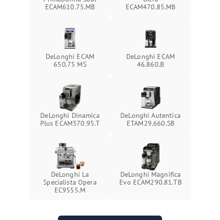
ECAM610.75.MB
ECAM470.85.MB
DeLonghi ECAM
DeLonghi ECAM
650.75 MS
46.860.B
DeLonghi Dinamica
DeLonghi Autentica
Plus ECAM370.95.T
ETAM29.660.SB
DeLonghi La
DeLonghi Magnifica
Specialista Opera
Evo ECAM290.81.TB
EC9555.M