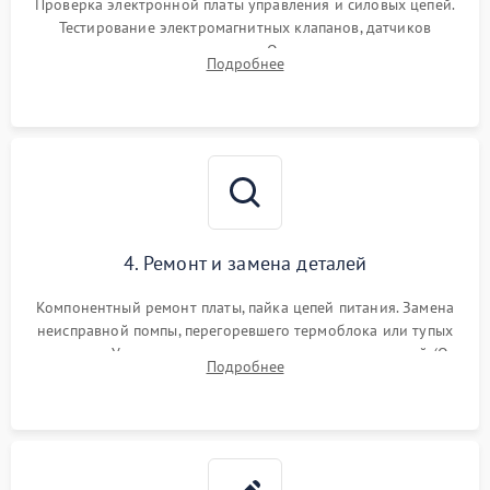
Проверка электронной платы управления и силовых цепей.
Тестирование электромагнитных клапанов, датчиков
температуры и расходомера. Оценка степени износа
Подробнее
жерновов кофемолки, уплотнительных колец гидросистемы
и шестерней редуктора.
4. Ремонт и замена деталей
Компонентный ремонт платы, пайка цепей питания. Замена
неисправной помпы, перегоревшего термоблока или тупых
жерновов. Установка новых силиконовых уплотнителей (O-
Подробнее
ring) и тефлоновых трубок для надежного устранения
протечек.