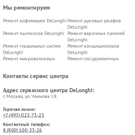
Мы ремонтируем
Ремонт кофемашин DeLonghi
Ремонт духовых шкафов
DeLonghi
Ремонт пылесосов DeLonghi
Ремонт варочных панелей
DeLonghi
Ремонт гладильных систем
Ремонт кондиционеров
DeLonghi
DeLonghi
Ремонт микроволновых
Ремонт посудомоечных
печей DeLonghi
машин DeLonghi
Ремонт стиральных машин
Ремонт холодильников
Контакты сервис центра
DeLonghi
DeLonghi
Адрес сервисного центра DeLonghi:
г. Москва, ул. Чаянова 18
Горячая линия:
+7 (495) 023-73-25
Контактный телефон:
8 (800) 100-33-26