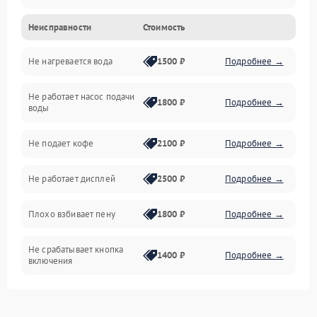
Неисправности
Стоимость
Прочие неисправности
Не нагревается вода
1500 ₽
Подробнее →
Включение и работа
Не работает насос подачи
Проблемы с водой
1800 ₽
Подробнее →
воды
Проблемы с капучинатором и паром
Не подает кофе
2100 ₽
Подробнее →
Управление и электроника
Не работает дисплей
2500 ₽
Подробнее →
Программное обеспечение
Плохо взбивает пену
1800 ₽
Подробнее →
Не срабатывает кнопка
1400 ₽
Подробнее →
включения
Запах гари при работе
1800 ₽
Подробнее →