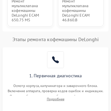
Ремонт
Ремонт
мультиклапана
мультиклапана
кофемашины
кофемашины
DeLonghi ECAM
DeLonghi ECAM
650.75 MS
46.860.B
Этапы ремонта кофемашины DeLonghi
1. Первичная диагностика
Осмотр корпуса, капучинатора и заварочного блока.
Включение аппарата, проверка кодов ошибок и индикации.
Оценка работы помпы, термоблока и кофемолки на слух.
Подробнее
Измерение температуры и давления воды для выявления
локализации поломки.