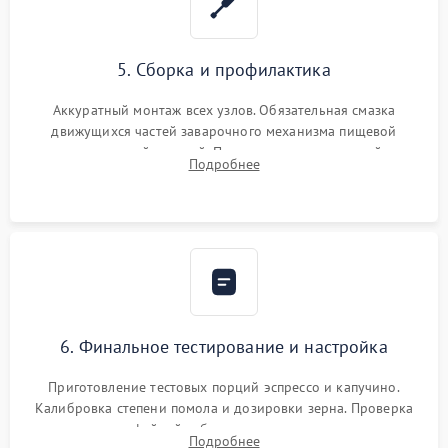
5. Сборка и профилактика
Аккуратный монтаж всех узлов. Обязательная смазка
движущихся частей заварочного механизма пищевой
силиконовой смазкой. Проведение программной
Подробнее
декальцинации и очистки системы от кофейных масел.
Надежная фиксация всех соединений.
6. Финальное тестирование и настройка
Приготовление тестовых порций эспрессо и капучино.
Калибровка степени помола и дозировки зерна. Проверка
плотности кофейной таблетки, температуры напитка и
Подробнее