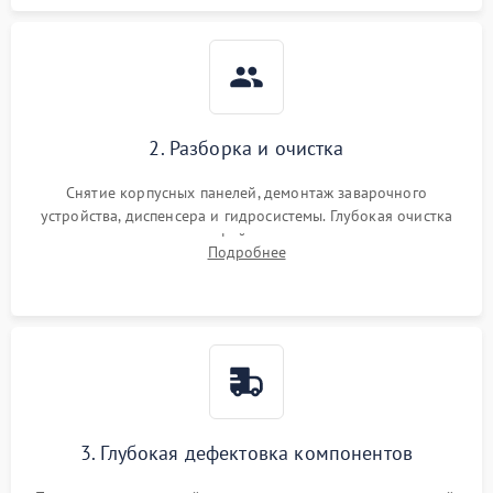
2. Разборка и очистка
Снятие корпусных панелей, демонтаж заварочного
устройства, диспенсера и гидросистемы. Глубокая очистка
внутренних узлов от кофейных масел, жмыха и накипи.
Подробнее
Промывка дренажных каналов и фильтров с использованием
специализированной химии.
3. Глубокая дефектовка компонентов