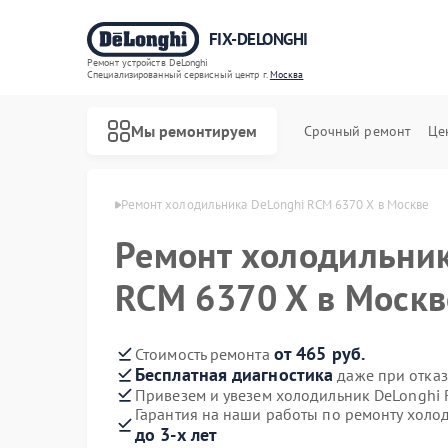
FIX-DELONGHI
Ремонт устройств DeLonghi
Специализированный cервисный центр г.
Москва
Мы ремонтируем
Срочный ремонт
Це
 DeLonghi в Москве
Ремонт холодильника DeLonghi RCM 6370 X в Москве
Ремонт холодильник
RCM 6370 X в Москв
от 465 руб.
Стоимость ремонта
Бесплатная диагностика
даже при отказ
Привезем и увезем холодильник DeLonghi
Гарантия на наши работы по ремонту холо
до 3-х лет
Ремонт духовых шкафов DeLonghi
Ремонт варочных панелей DeLonghi
Ремонт гладильных систем DeLonghi
Ремонт кондиционеров DeLonghi
Ремонт микроволновых печей DeLonghi
Ремонт посудомоечных машин DeLonghi
Ремонт стиральных машин DeLonghi