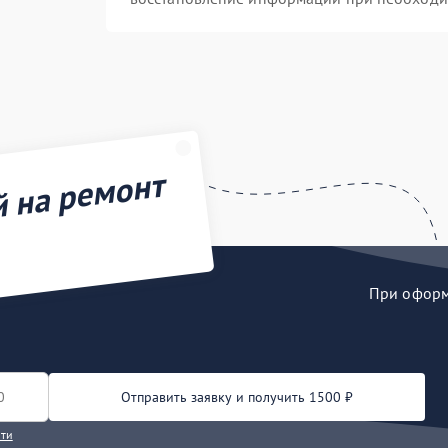
й на ремонт
При оформл
Отправить заявку и получить 1500 ₽
сти