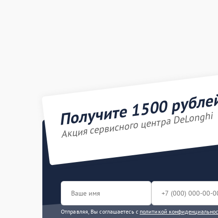
Получите 1500 рубле
Акция сервисного центра DeLonghi
Отправляя, Вы соглашаетесь с
политикой конфиденциально