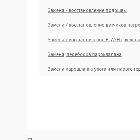
Замена / восстановление подошвы
Замена / восстановление датчиков нагр
Замена / восстановление FLASH флеш п
Замена, переборка пароклапана
Замена парошланга утюга или парогене