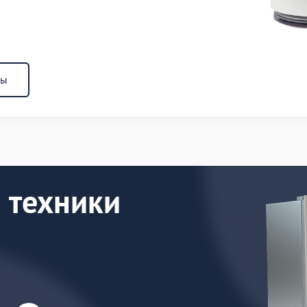
ны
 техники