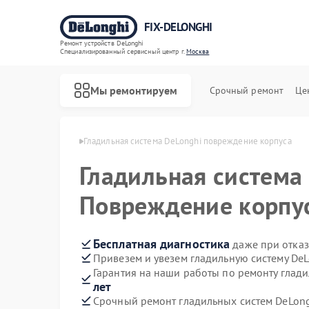
FIX-DELONGHI
Ремонт устройств DeLonghi
Специализированный cервисный центр г.
Москва
Мы ремонтируем
Срочный ремонт
Це
 DeLonghi в Москве
Гладильная система DeLonghi повреждение корпуса
Гладильная система
Повреждение корпу
Бесплатная диагностика
даже при отказ
Привезем и увезем гладильную систему De
Гарантия на наши работы по ремонту глад
лет
Срочный ремонт гладильных систем DeLong
Ремонт духовых шкафов DeLonghi
Ремонт варочных панелей DeLonghi
Ремонт кондиционеров DeLonghi
Ремонт микроволновых печей DeLonghi
Ремонт посудомоечных машин DeLonghi
Ремонт стиральных машин DeLonghi
Ремонт холодильников DeLonghi