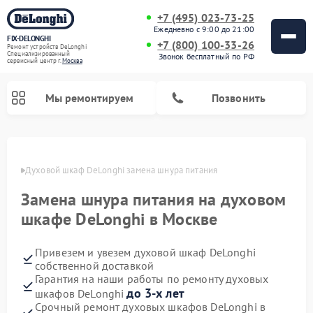
+7 (495) 023-73-25
Ежедневно с 9:00 до 21:00
FIX-DELONGHI
+7 (800) 100-33-26
Ремонт устройств DeLonghi
Специализированный
Звонок бесплатный по РФ
cервисный центр г.
Москва
Мы ремонтируем
Позвонить
оскве
Духовой шкаф DeLonghi замена шнура питания
Замена шнура питания на духовом
шкафе DeLonghi в Москве
Привезем и увезем духовой шкаф DeLonghi
собственной доставкой
Гарантия на наши работы по ремонту духовых
Ремонт варочных панелей DeLonghi
Ремонт кондиционеров DeLonghi
Ремонт посудомоечных машин DeLonghi
Ремонт холодильников DeLonghi
Ремонт гладильных систем DeLonghi
Ремонт микроволновых печей DeLonghi
Ремонт стиральных машин DeLonghi
до 3-х лет
шкафов DeLonghi
Срочный ремонт духовых шкафов DeLonghi в