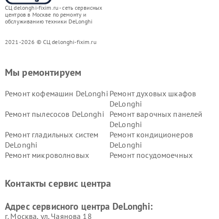
СЦ delonghi-fixim.ru - сеть сервисных
центров в Москве по ремонту и
обслуживанию техники DeLonghi
2021-2026 © СЦ delonghi-fixim.ru
Мы ремонтируем
Ремонт кофемашин DeLonghi
Ремонт духовых шкафов
DeLonghi
Ремонт пылесосов DeLonghi
Ремонт варочных панелей
DeLonghi
Ремонт гладильных систем
Ремонт кондиционеров
DeLonghi
DeLonghi
Ремонт микроволновых
Ремонт посудомоечных
печей DeLonghi
машин DeLonghi
Ремонт стиральных машин
Ремонт холодильников
Контакты сервис центра
DeLonghi
DeLonghi
Адрес сервисного центра DeLonghi:
г. Москва, ул. Чаянова 18