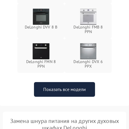
DeLonghi DVV 8 B
DeLonghi FMB 8
PPN
DeLonghi FMN 8
DeLonghi DVX 6
PPN
PPX
Показать все модели
Замена шнура питания на других духовых
шкафах DeLonghi