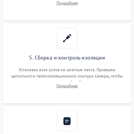
Подробнее
выгоревших реле, восстановление контактов и замена
уплотнителя.
5. Сборка и контроль изоляции
Установка всех узлов на штатные места. Проверка
целостности теплоизоляционного контура камеры, чтобы
исключить перегрев кухонной мебели и потерю тепла.
Подробнее
Надежная фиксация клемм и сборка корпуса шкафа.