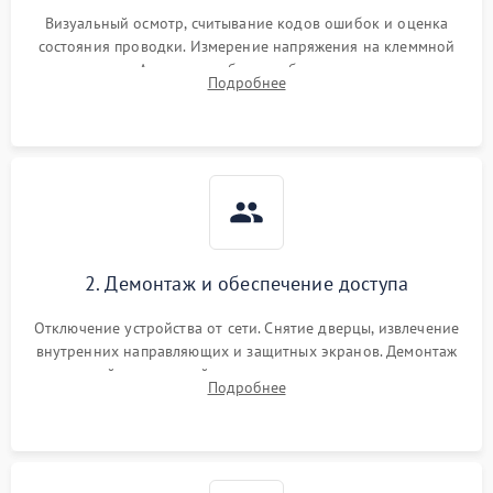
Визуальный осмотр, считывание кодов ошибок и оценка
состояния проводки. Измерение напряжения на клеммной
колодке. Анализ жалоб на проблемы с нагревом,
Подробнее
конвекцией, панелью управления или блокировкой дверцы.
2. Демонтаж и обеспечение доступа
Отключение устройства от сети. Снятие дверцы, извлечение
внутренних направляющих и защитных экранов. Демонтаж
задней или верхней панели для прямого доступа к
Подробнее
нагревательным элементам, плате и вентиляторам.