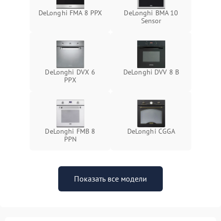
DeLonghi FMA 8 PPX
DeLonghi BMA 10
Sensor
DeLonghi DVX 6
DeLonghi DVV 8 B
PPX
DeLonghi FMB 8
DeLonghi CGGA
PPN
Показать все модели