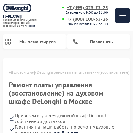
+7 (495) 023-73-25
Ежедневно с 9:00 до 21:00
FIX-DELONGHI
+7 (800) 100-33-26
Ремонт устройств DeLonghi
Специализированный
Звонок бесплатный по РФ
cервисный центр г.
Москва
Мы ремонтируем
Позвонить
оскве
Духовой шкаф DeLonghi ремонт платы управления (восстановление)
Ремонт платы управления
(восстановление) на духовом
шкафе DeLonghi в Москве
Привезем и увезем духовой шкаф DeLonghi
собственной доставкой
Ремонт варочных панелей DeLonghi
Ремонт кондиционеров DeLonghi
Ремонт посудомоечных машин DeLonghi
Ремонт холодильников DeLonghi
Ремонт гладильных систем DeLonghi
Ремонт микроволновых печей DeLonghi
Ремонт стиральных машин DeLonghi
Гарантия на наши работы по ремонту духовых
до 3-х лет