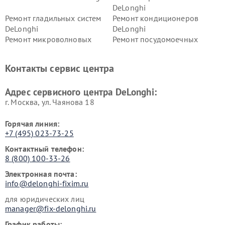
DeLonghi
Ремонт гладильных систем
Ремонт кондиционеров
DeLonghi
DeLonghi
Ремонт микроволновых
Ремонт посудомоечных
печей DeLonghi
машин DeLonghi
Ремонт стиральных машин
Ремонт холодильников
Контакты сервис центра
DeLonghi
DeLonghi
Адрес сервисного центра DeLonghi:
г. Москва, ул. Чаянова 18
Горячая линия:
+7 (495) 023-73-25
Контактный телефон:
8 (800) 100-33-26
Электронная почта:
info@delonghi-fixim.ru
для юридических лиц
manager@fix-delonghi.ru
График работы: