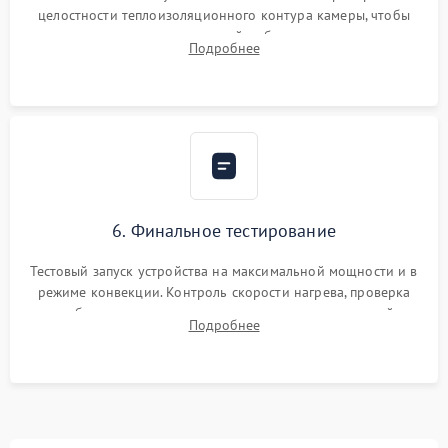
целостности теплоизоляционного контура камеры, чтобы
исключить перегрев кухонной мебели и потерю тепла.
Подробнее
Надежная фиксация клемм и сборка корпуса шкафа.
6. Финальное тестирование
Тестовый запуск устройства на максимальной мощности и в
режиме конвекции. Контроль скорости нагрева, проверка
срабатывания термостата при достижении заданной
Подробнее
температуры и тест на отсутствие утечек тока.