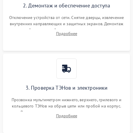
2. Демонтаж и обеспечение доступа
Отключение устройства от сети. Снятие дверцы, извлечение
внутренних направляющих и защитных экранов. Демонтаж
задней или верхней панели для прямого доступа к
Подробнее
нагревательным элементам, плате и вентиляторам.
3. Проверка ТЭНов и электроники
Прозвонка мультиметром нижнего, верхнего, грилевого и
кольцевого ТЭНов на обрыв цепи или пробой на корпус.
Диагностика термостата, датчиков температуры,
Подробнее
переключателя режимов и мотора конвекции.